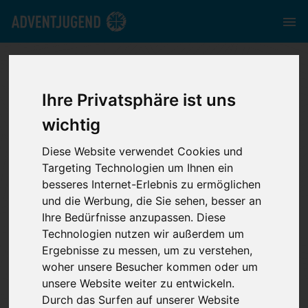
bw.adventjugend.de
//
Media
//
News
Ihre Privatsphäre ist uns
News
wichtig
Diese Website verwendet Cookies und
Targeting Technologien um Ihnen ein
Mit unseren News kannst du stets auf dem
besseres Internet-Erlebnis zu ermöglichen
laufenden bleiben.
und die Werbung, die Sie sehen, besser an
Ihre Bedürfnisse anzupassen. Diese
Kategorie
Technologien nutzen wir außerdem um
Ergebnisse zu messen, um zu verstehen,
woher unsere Besucher kommen oder um
unsere Website weiter zu entwickeln.
Jahr
Durch das Surfen auf unserer Website