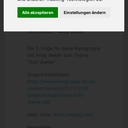
Alle akzeptieren
Einstellungen ändern
Gott dienen - Andy Weber
Die 5. Folge für deine Kleingruppe
mit Andy Weber zum Thema
"Gott dienen".
Gesprächsleitfaden:
https://www.kleingruppe.de/wp-
content/uploads/2021/12/05-
Gespraechsleitfaden-Gott-
dienen.pdf
Mehr Infos:
https://steps2.one/
Newsletter: