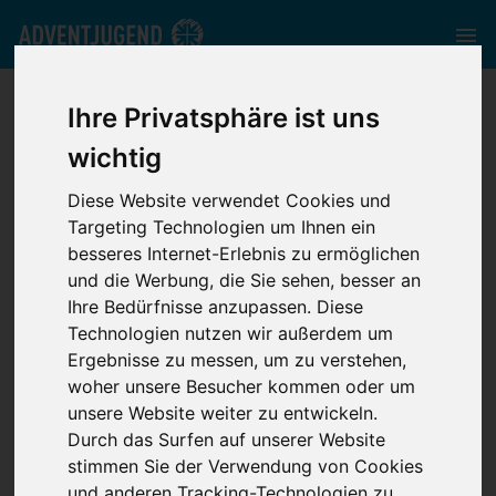
bw.adventjugend.de
//
Media
//
News
//
steps2.one Folge #5
Ihre Privatsphäre ist uns
wichtig
Diese Website verwendet Cookies und
Targeting Technologien um Ihnen ein
besseres Internet-Erlebnis zu ermöglichen
steps2.one Folge
und die Werbung, die Sie sehen, besser an
Ihre Bedürfnisse anzupassen. Diese
#5
Technologien nutzen wir außerdem um
Ergebnisse zu messen, um zu verstehen,
woher unsere Besucher kommen oder um
unsere Website weiter zu entwickeln.
Durch das Surfen auf unserer Website
stimmen Sie der Verwendung von Cookies
und anderen Tracking-Technologien zu.