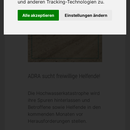
und anderen Tracking-Technologien zu.
Alle akzeptieren
Einstellungen ändern
ADRA sucht freiwillige Helfende!
Die Hochwasserkatastrophe wird
ihre Spuren hinterlassen und
Betroffene sowie Helfende in den
kommenden Monaten vor
Herausforderungen stellen.